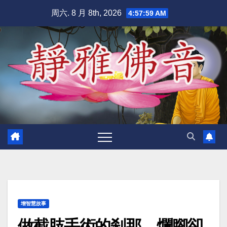
跳
周六. 8 月 8th, 2026
4:58:00 AM
至
内
容
增智慧故事
做截肢手術的刹那，爛腳卻