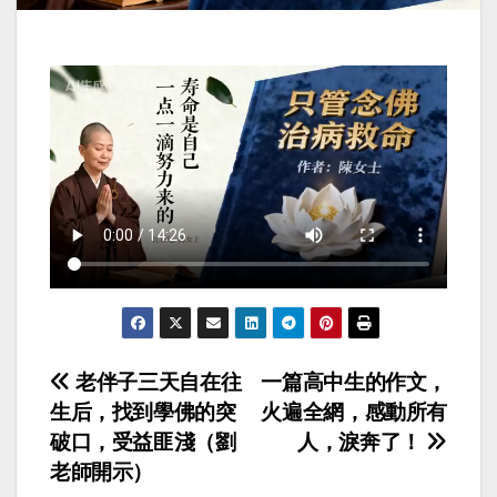
文
老伴子三天自在往
一篇高中生的作文，
生后，找到學佛的突
火遍全網，感動所有
章
破口，受益匪淺（劉
人，淚奔了！
导
老師開示）