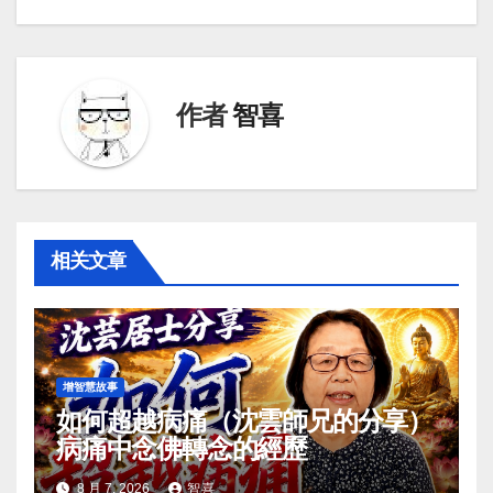
航
作者
智喜
相关文章
增智慧故事
如何超越病痛（沈雲師兄的分享）
病痛中念佛轉念的經歷
8 月 7, 2026
智喜