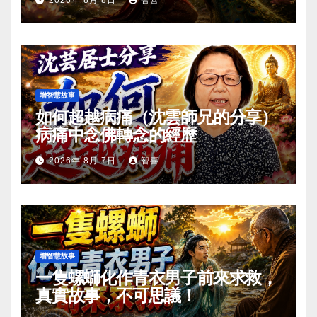
2026年 8月 8日
智喜
增智慧故事
如何超越病痛（沈雲師兄的分享）
病痛中念佛轉念的經歷
2026年 8月 7日
智喜
增智慧故事
一隻螺螄化作青衣男子前來求救，
真實故事，不可思議！