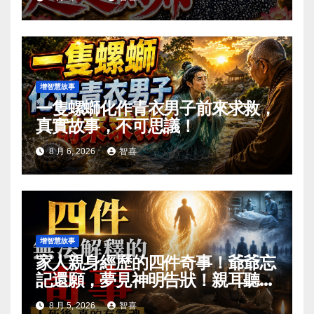
增智慧故事
一隻螺螄化作青衣男子前來求救，
真實故事，不可思議！
8 月 6, 2026
智喜
增智慧故事
家人親身經歷的四件奇事！爺爺忘
記還願，夢見神明告狀！親耳聽見
亡者說話，第二天活著的叔叔真的
8 月 5, 2026
智喜