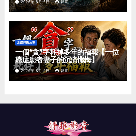
2026年 8月 6日
智喜
发露忏悔故事
一個“貪”字耗掉多年的福報【一位
癌症患者妻子的沉痛懺悔】
2026年 8月 5日
智喜