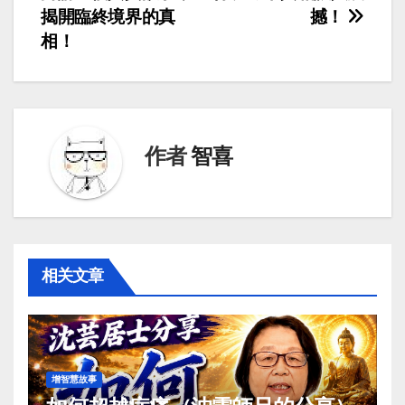
导
揭開臨終境界的真
撼！
相！
航
作者
智喜
相关文章
增智慧故事